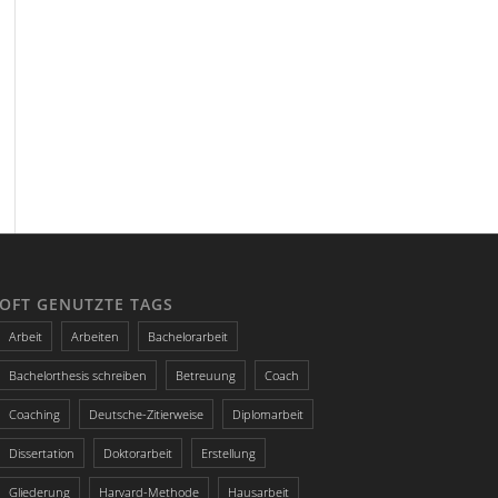
OFT GENUTZTE TAGS
Arbeit
Arbeiten
Bachelorarbeit
Bachelorthesis schreiben
Betreuung
Coach
Coaching
Deutsche-Zitierweise
Diplomarbeit
Dissertation
Doktorarbeit
Erstellung
Gliederung
Harvard-Methode
Hausarbeit