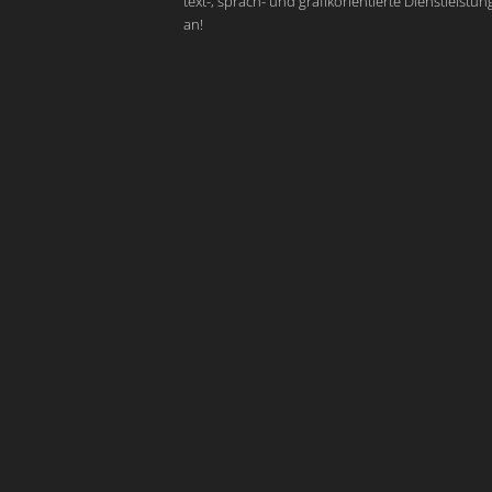
text-, sprach- und grafikorientierte Dienstleistu
an!