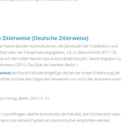
 Zitierweise (Deutsche Zitierweise)
er Name des/der Autors/Autoren, die Jahreszahl der Publikation und
tat oder der Paraphrase angegeben, z.B. (s. Kleinschmidt 2011: 13).
eise auf den vollen Namen des Autors direkt das Jahr, bevor Angaben zu
Andreas (2011): Das Zitat als Intertext, Berlin. )
rweise)
wird eine Fußnote eingefügt, die bei der ersten Erwähnung die
l enthält und bei den folgenden Verweisen nur noch den Autorennamen
os Verlag, Berlin, 2011, S. 13.
an zurückfragen, welche Konvention die Fakultät, der Fachbereich oder
or, kann das Harvard System als ökonomischer empfohlen werden.