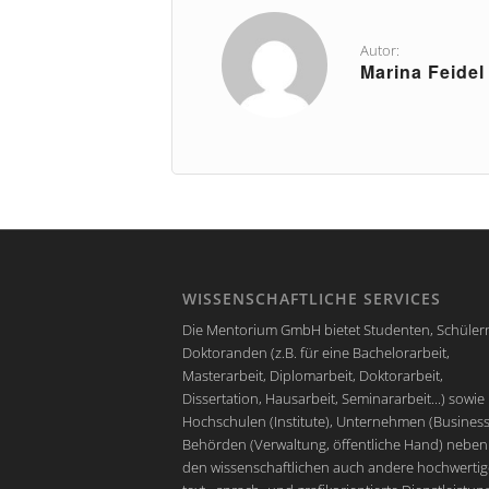
Autor:
Marina Feidel
WISSENSCHAFTLICHE SERVICES
Die Mentorium GmbH bietet Studenten, Schüler
Doktoranden (z.B. für eine Bachelorarbeit,
Masterarbeit, Diplomarbeit, Doktorarbeit,
Dissertation, Hausarbeit, Seminararbeit...) sowie
Hochschulen (Institute), Unternehmen (Business
Behörden (Verwaltung, öffentliche Hand) neben
den wissenschaftlichen auch andere hochwertig