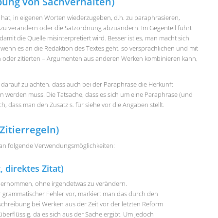
ung von Sachverhalten)
 hat, in eigenen Worten wiederzugeben, d.h. zu paraphrasieren,
er zu verändern oder die Satzordnung abzuändern. Im Gegenteil führt
 damit die Quelle misinterpretiert wird. Besser ist es, man macht sich
wenn es an die Redaktion des Textes geht, so versprachlichen und mit
en oder zitierten – Argumenten aus anderen Werken kombinieren kann,
ur darauf zu achten, dass auch bei der Paraphrase die Herkunft
ben werden muss. Die Tatsache, dass es sich um eine Paraphrase (und
ch, dass man den Zusatz s. für siehe vor die Angaben stellt.
Zitierregeln)
 man folgende Verwendungsmöglichkeiten:
, direktes Zitat)
 übernommen, ohne irgendetwas zu verändern.
er grammatischer Fehler vor, markiert man das durch den
htschreibung bei Werken aus der Zeit vor der letzten Reform
berflüssig, da es sich aus der Sache ergibt. Um jedoch