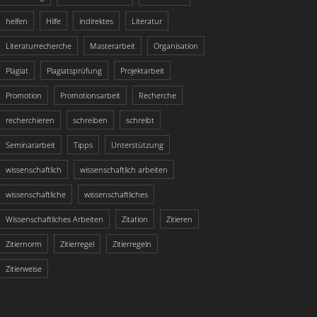
helfen
Hilfe
indirektes
Literatur
Literaturrecherche
Masterarbeit
Organisation
Plagiat
Plagiatsprüfung
Projektarbeit
Promotion
Promotionsarbeit
Recherche
recherchieren
schreiben
schreibt
Seminararbeit
Tipps
Unterstützung
wissenschaftlich
wissenschaftlich arbeiten
wissenschaftliche
wissenschaftliches
Wissenschaftliches Arbeiten
Zitation
Zitieren
Zitiernorm
Zitierregel
Zitierregeln
Zitierweise