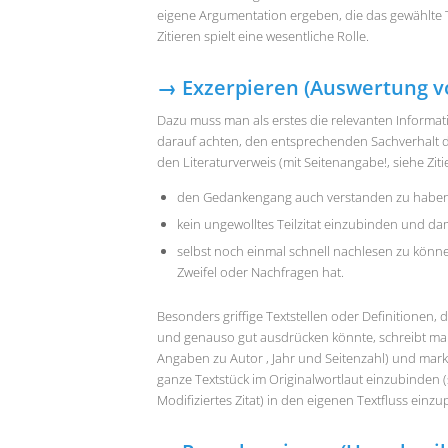
eigene Argumentation ergeben, die das gewählte
Zitieren spielt eine wesentliche Rolle.
→ Exzerpieren (Auswertung vo
Dazu muss man als erstes die relevanten Informati
darauf achten, den entsprechenden Sachverhalt di
den Literaturverweis (mit Seitenangabe!, siehe Zitie
den Gedankengang auch verstanden zu haben
kein ungewolltes Teilzitat einzubinden und da
selbst noch einmal schnell nachlesen zu kön
Zweifel oder Nachfragen hat.
Besonders griffige Textstellen oder Definitionen,
und genauso gut ausdrücken könnte, schreibt man s
Angaben zu Autor , Jahr und Seitenzahl) und marki
ganze Textstück im Originalwortlaut einzubinden (
Modifiziertes Zitat) in den eigenen Textfluss einz