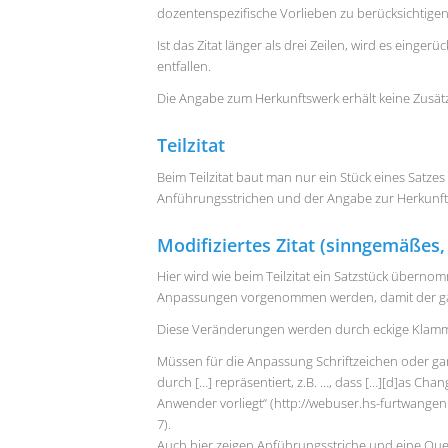
dozentenspezifische Vorlieben zu berücksichtigen,
Ist das Zitat länger als drei Zeilen, wird es einger
entfallen.
Die Angabe zum Herkunftswerk erhält keine Zusätze
Teilzitat
Beim Teilzitat baut man nur ein Stück eines Satze
Anführungsstrichen und der Angabe zur Herkunft w
Modifiziertes Zitat (sinngemäßes, 
Hier wird wie beim Teilzitat ein Satzstück über
Anpassungen vorgenommen werden, damit der ganz
Diese Veränderungen werden durch eckige Klammern
Müssen für die Anpassung Schriftzeichen oder ga
durch […] repräsentiert, z.B. …, dass […][d]as Cha
Anwender vorliegt“ (http://webuser.hs-furtwang
7).
Auch hier zeigen Anführungsstriche und eine Quell