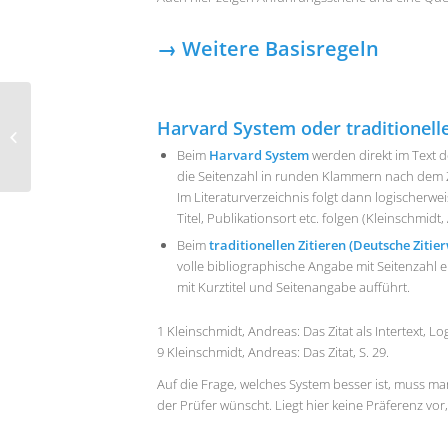
→ Weitere Basisregeln
Tipps für die Literaturrecherche und
Harvard System oder traditionelle
das Bibliographieren in der
Beim
Harvard System
werden direkt im Text d
Abschluss...
die Seitenzahl in runden Klammern nach dem Zi
Im Literaturverzeichnis folgt dann logischerw
Titel, Publikationsort etc. folgen (Kleinschmidt, 
Beim
traditionellen Zitieren (Deutsche Zitie
volle bibliographische Angabe mit Seitenzah
mit Kurztitel und Seitenangabe aufführt.
1 Kleinschmidt, Andreas: Das Zitat als Intertext, Log
9 Kleinschmidt, Andreas: Das Zitat, S. 29.
Auf die Frage, welches System besser ist, muss m
der Prüfer wünscht. Liegt hier keine Präferenz v