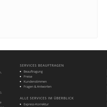
SERVICES BEAUFTRAGEN
Beauftragung
n,
Preise
Kundenstimmen
Fragen & Antworten
),
ALLE SERVICES IM ÜBERBLICK
e
Express-Korrektur