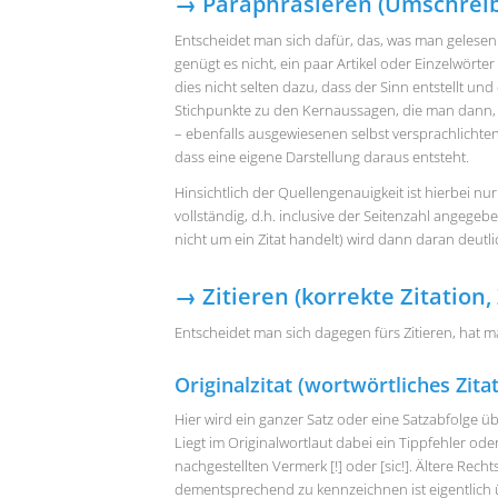
→ Paraphrasieren (Umschreib
Entscheidet man sich dafür, das, was man gelesen
genügt es nicht, ein paar Artikel oder Einzelwört
dies nicht selten dazu, dass der Sinn entstellt und
Stichpunkte zu den Kernaussagen, die man dann, 
– ebenfalls ausgewiesenen selbst versprachlicht
dass eine eigene Darstellung daraus entsteht.
Hinsichtlich der Quellengenauigkeit ist hierbei n
vollständig, d.h. inclusive der Seitenzahl angege
nicht um ein Zitat handelt) wird dann daran deutli
→ Zitieren (korrekte Zitation, 
Entscheidet man sich dagegen fürs Zitieren, hat
Originalzitat (wortwörtliches Zitat
Hier wird ein ganzer Satz oder eine Satzabfolge
Liegt im Originalwortlaut dabei ein Tippfehler od
nachgestellten Vermerk [!] oder [sic!]. Ältere Rec
dementsprechend zu kennzeichnen ist eigentlich ü