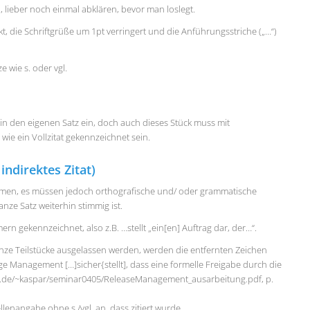
 lieber noch einmal abklären, bevor man loslegt.
ückt, die Schriftgrüße um 1pt verringert und die Anführungsstriche („…“)
 wie s. oder vgl.
s in den eigenen Satz ein, doch auch dieses Stück muss mit
ie ein Vollzitat gekennzeichnet sein.
indirektes Zitat)
nommen, es müssen jedoch orthografische und/ oder grammatische
e Satz weiterhin stimmig ist.
 gekennzeichnet, also z.B. …stellt „ein[en] Auftrag dar, der…“.
nze Teilstücke ausgelassen werden, werden die entfernten Zeichen
nge Management […]sicher{stellt], dass eine formelle Freigabe durch die
en.de/~kaspar/seminar0405/ReleaseManagement_ausarbeitung.pdf, p.
enangabe ohne s./vgl. an, dass zitiert wurde.