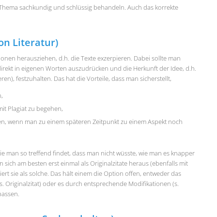
 Thema sachkundig und schlüssig behandeln. Auch das korrekte
n Literatur)
onen herausziehen, d.h. die Texte exzerpieren. Dabei sollte man
rekt in eigenen Worten auszudrücken und die Herkunft der Idee, d.h.
ren), festzuhalten. Das hat die Vorteile, dass man sicherstellt,
,
mit Plagiat zu begehen,
nen, wenn man zu einem späteren Zeitpunkt zu einem Aspekt noch
 die man so treffend findet, dass man nicht wüsste, wie man es knapper
ich am besten erst einmal als Originalzitate heraus (ebenfalls mit
ert sie als solche. Das hält einem die Option offen, entweder das
s. Originalzitat) oder es durch entsprechende Modifikationen (s.
upassen.