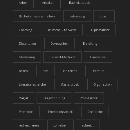
Arbeit
Arbeiten
Bachelorarbeit
Bachelorthesis schreiben
Betreuung
Coach
Coaching
Deutsche-Zitierweise
Diplomarbeit
Dissertation
Doktorarbeit
Erstellung
Gliederung
Harvard-Methode
Hausarbeit
helfen
Hilfe
indirektes
Literatur
Literaturrecherche
Masterarbeit
Organisation
Plagiat
Plagiatsprüfung
Projektarbeit
Promotion
Promotionsarbeit
Recherche
recherchieren
schreiben
schreibt