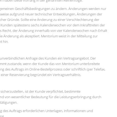
n haben diese Vorrang in der genannten Reihenfolge.
 Allgemeinen Geschäftsbedingungen zu ändern. Änderungen werden nur
lsweise aufgrund neuer technischer Entwicklungen, Änderungen der
her Gründe. Sollte eine Änderung zu einer Verschlechterung der
 Kunden spätestens sechs Kalenderwochen vor dem Inkrafttreten der
s Recht, der Änderung innerhalb von vier Kalenderwochen nach Erhalt
die Änderung als akzeptiert. Mentorium weist in der Mitteilung zur
t hin.
ch unverbindlichen Anfrage des Kunden ein Vertragsangebot. Der
mmt zustande, wenn der Kunde das von Mentorium unterbreitete
 des Auftrags im Online-Bestellprozess oder schriftlich (per Telefax,
 einer Reservierung begründet ein Vertragsverhältnis.
icherzustellen, ist der Kunde verpflichtet, bestimmte
 sind von wesentlicher Bedeutung für die Leistungserbringung durch
tätigungen.
ng des Auftrags erforderlichen Unterlagen, Informationen und
ung.