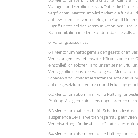
5.3 Mentorium verpflichtet sich zur strikten Wahru
Vorlagen und verpflichtet sich, Dritte, die für di
verpflichten. Mentorium wird zudem die für die E
aufbewahren und vor unbefugtem Zugriff Dritter
Zugriff Dritter bei der Kommunikation per E-Mail o
Kommunikation mit dem Kunden, da eine vollständi
6. Haftungsausschluss
6.1 Mentorium haftet gemäß den gesetzlichen B
Verletzungen des Lebens, des Körpers oder der Ge
einschließlich solcher Handlungen seiner Erfüllung
Vertragspflichten ist die Haftung von Mentorium a
Schäden sind Schadensersatzansprüche des Kunde
auf die gesetzlichen Vertreter und Erfüllungsgehi
6.2 Mentorium übernimmt keine Haftung für best
Prüfung. Alle gebuchten Leistungen werden nach
6.3 Mentorium haftet nicht für Schäden, die durc
ausgehende E-Mails werden regelmäßig auf Viren üb
Verantwortung für die abschließende Überprüfun
6.4 Mentorium übernimmt keine Haftung für Leist