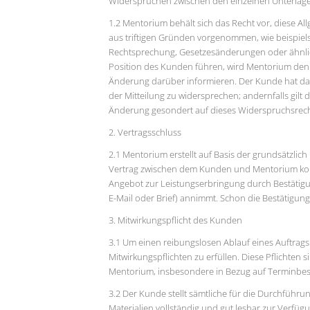
Widersprüchen zwischen den einzelnen Unterlage
1.2 Mentorium behält sich das Recht vor, diese
aus triftigen Gründen vorgenommen, wie beispie
Rechtsprechung, Gesetzesänderungen oder ähnlic
Position des Kunden führen, wird Mentorium den
Änderung darüber informieren. Der Kunde hat da
der Mitteilung zu widersprechen; andernfalls gilt 
Änderung gesondert auf dieses Widerspruchsrech
2. Vertragsschluss
2.1 Mentorium erstellt auf Basis der grundsätzli
Vertrag zwischen dem Kunden und Mentorium ko
Angebot zur Leistungserbringung durch Bestätigung
E-Mail oder Brief) annimmt. Schon die Bestätigung
3. Mitwirkungspflicht des Kunden
3.1 Um einen reibungslosen Ablauf eines Auftrags s
Mitwirkungspflichten zu erfüllen. Diese Pflichten
Mentorium, insbesondere in Bezug auf Terminbes
3.2 Der Kunde stellt sämtliche für die Durchführu
Materialien vollständig und gut lesbar zur Verfüg