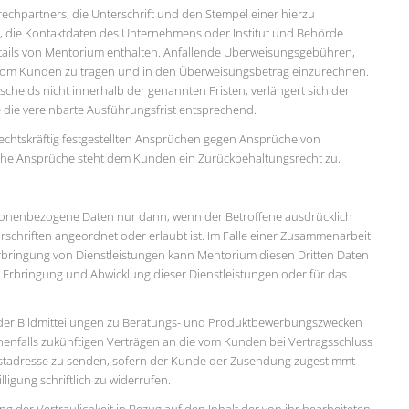
hpartners, die Unterschrift und den Stempel einer hierzu
 die Kontaktdaten des Unternehmens oder Institut und Behörde
tails von Mentorium enthalten. Anfallende Überweisungsgebühren,
vom Kunden zu tragen und in den Überweisungsbetrag einzurechnen.
heids nicht innerhalb der genannten Fristen, verlängert sich der
die vereinbarte Ausführungsfrist entsprechend.
echtskräftig festgestellten Ansprüchen gegen Ansprüche von
che Ansprüche steht dem Kunden ein Zurückbehaltungsrecht zu.
rsonenbezogene Daten nur dann, wenn der Betroffene ausdrücklich
orschriften angeordnet oder erlaubt ist. Im Falle einer Zusammenarbeit
 Erbringung von Dienstleistungen kann Mentorium diesen Dritten Daten
 Erbringung und Abwicklung dieser Dienstleistungen oder für das
 oder Bildmitteilungen zu Beratungs- und Produktbewerbungszwecken
falls zukünftigen Verträgen an die vom Kunden bei Vertragsschluss
tadresse zu senden, sofern der Kunde der Zusendung zugestimmt
lligung schriftlich zu widerrufen.