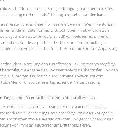
luss schriftlich, falls die Leistungserbringung nur innerhalb eines
tete Leistung nicht mehr als Erfüllung angesehen werden kann.
ramm erstellt und in dieser Form geliefert werden. Wenn Mentorium
inem anderen Datenformat (z. B. .pdf) übernimmt, wird die sich
. Liegt uns ein Dateiformat (z. B. .pdf) vor, welches nicht in einem
can), ist der Kunde verpflichtet, den berechneten Textumfang in
u überprüfen. Andernfalls behält sich Mentorium vor, eine Anpassung
r verbindlichen Bestellung den zutreffenden Dokumententyp sorgfältig
st berechtigt, die Angabe des Dokumententyps zu überprüfen und den
ntyp zuzuordnen. Ergibt sich hierdurch eine Abweichung vom
t sich Mentorium vor, eine entsprechende Preisanpassung
ein. Eingehende Daten sollten auf Viren überprüft werden.
chte an den Vorlagen und zu bearbeitenden Materialien besitzt,
sbesondere die Bearbeitung und Vervielfältigung dieser Vorlagen zu
hen Ansprüchen sowie außergerichtlichen und gerichtlichen Kosten
etzung von Immaterialgüterrechten Dritter resultieren.