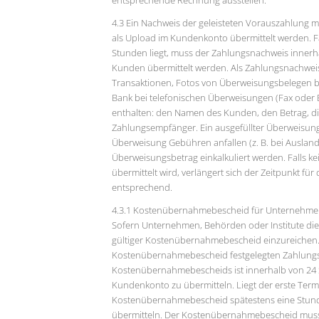
4.3 Ein Nachweis der geleisteten Vorauszahlung
als Upload im Kundenkonto übermittelt werden. Fal
Stunden liegt, muss der Zahlungsnachweis inner
Kunden übermittelt werden. Als Zahlungsnachweis
Transaktionen, Fotos von Überweisungsbelegen 
Bank bei telefonischen Überweisungen (Fax oder 
enthalten: den Namen des Kunden, den Betrag, d
Zahlungsempfänger. Ein ausgefüllter Überweisungst
Überweisung Gebühren anfallen (z. B. bei Ausla
Überweisungsbetrag einkalkuliert werden. Falls 
übermittelt wird, verlängert sich der Zeitpunkt f
entsprechend.
4.3.1 Kostenübernahmebescheid für Unternehmen
Sofern Unternehmen, Behörden oder Institute die 
gültiger Kostenübernahmebescheid einzureichen. I
Kostenübernahmebescheid festgelegten Zahlungsm
Kostenübernahmebescheids ist innerhalb von 24
Kundenkonto zu übermitteln. Liegt der erste Termin
Kostenübernahmebescheid spätestens eine Stun
übermitteln. Der Kostenübernahmebescheid muss