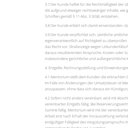
3.7 Der Kunde haftet für die Rechtmäßigkeit der ü
die aufgrund etwaiger rechtswidriger Inhalte, wi
Schriften gemäß § 11 Abs. 3 StGB, entstehen.
3.8 Der Kunde erklärt sich damit einverstanden, d
3.9 Der Kunde verpflichtet sich, sämtliche amtlich
eigenverantwortlich auf Richtigkeit zu überprüfen
das Recht vor, Strafanzeige wegen Urkundenfälsch
daraus resultierenden Ansprüche, Kosten oder Sc
insbesondere gerichtliche und außergerichtliche 
4. Entgelte, Rechnungsstellung und Einwendunge
4.1 Mentorium stellt dem Kunden die erbrachten 
Im Falle von Änderungen der Umsatzsteuer ist Me
anzupassen, ohne dass sich daraus ein Kündigungs
4.2 Sofern nicht anders vereinbart, wird mit Absc
vereinbarten Entgelts fällig. Bei Reservierungsve
Summe fällig. Mentorium wird mit der vereinbart
Arbeit erst nach Erhalt der Vorauszahlung verbin
endgültiger Fälligkeit des Vergütungsanspruchs 
entsprechende Rechnung ausstellen.