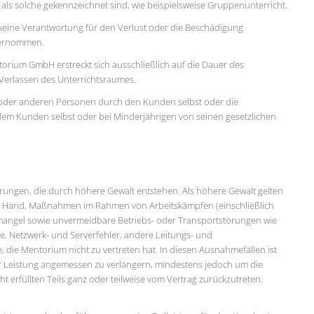
 als solche gekennzeichnet sind, wie beispielsweise Gruppenunterricht.
wird keine Verantwortung für den Verlust oder die Beschädigung
bernommen.
torium GmbH erstreckt sich ausschließlich auf die Dauer des
Verlassen des Unterrichtsraumes.
 oder anderen Personen durch den Kunden selbst oder die
dem Kunden selbst oder bei Minderjährigen von seinen gesetzlichen
rungen, die durch höhere Gewalt entstehen. Als höhere Gewalt gelten
her Hand, Maßnahmen im Rahmen von Arbeitskämpfen (einschließlich
emangel sowie unvermeidbare Betriebs- oder Transportstörungen wie
e, Netzwerk- und Serverfehler, andere Leitungs- und
die Mentorium nicht zu vertreten hat. In diesen Ausnahmefällen ist
er Leistung angemessen zu verlängern, mindestens jedoch um die
 erfüllten Teils ganz oder teilweise vom Vertrag zurückzutreten.