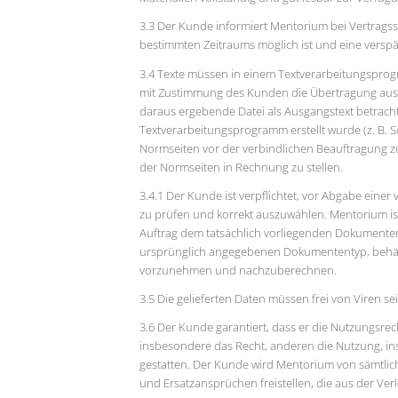
3.3 Der Kunde informiert Mentorium bei Vertragssch
bestimmten Zeitraums möglich ist und eine verspä
3.4 Texte müssen in einem Textverarbeitungsprog
mit Zustimmung des Kunden die Übertragung aus e
daraus ergebende Datei als Ausgangstext betrachtet
Textverarbeitungsprogramm erstellt wurde (z. B. S
Normseiten vor der verbindlichen Beauftragung z
der Normseiten in Rechnung zu stellen.
3.4.1 Der Kunde ist verpflichtet, vor Abgabe eine
zu prüfen und korrekt auszuwählen. Mentorium i
Auftrag dem tatsächlich vorliegenden Dokumente
ursprünglich angegebenen Dokumententyp, behäl
vorzunehmen und nachzuberechnen.
3.5 Die gelieferten Daten müssen frei von Viren s
3.6 Der Kunde garantiert, dass er die Nutzungsre
insbesondere das Recht, anderen die Nutzung, in
gestatten. Der Kunde wird Mentorium von sämtlic
und Ersatzansprüchen freistellen, die aus der Verl