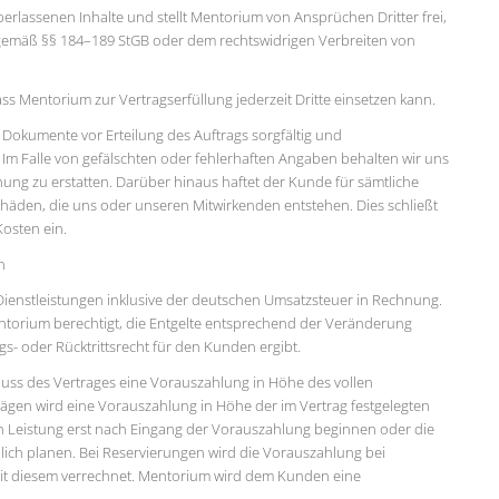
berlassenen Inhalte und stellt Mentorium von Ansprüchen Dritter frei,
e gemäß §§ 184–189 StGB oder dem rechtswidrigen Verbreiten von
ass Mentorium zur Vertragserfüllung jederzeit Dritte einsetzen kann.
e Dokumente vor Erteilung des Auftrags sorgfältig und
. Im Falle von gefälschten oder fehlerhaften Angaben behalten wir uns
ung zu erstatten. Darüber hinaus haftet der Kunde für sämtliche
häden, die uns oder unseren Mitwirkenden entstehen. Dies schließt
Kosten ein.
n
Dienstleistungen inklusive der deutschen Umsatzsteuer in Rechnung.
ntorium berechtigt, die Entgelte entsprechend der Veränderung
- oder Rücktrittsrecht für den Kunden ergibt.
hluss des Vertrages eine Vorauszahlung in Höhe des vollen
rträgen wird eine Vorauszahlung in Höhe der im Vertrag festgelegten
en Leistung erst nach Eingang der Vorauszahlung beginnen oder die
dlich planen. Bei Reservierungen wird die Vorauszahlung bei
mit diesem verrechnet. Mentorium wird dem Kunden eine