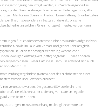
ng der Vertraulichkeit in Bezug auf den Inhalt der von ihr bearbeiteten
e Leistungserbringung beauftragt werden, zur Verschwiegenheit zu
rbringung der Dienstleistungen überlassenen Unterlagen sorgfältig
 schützen. Mentorium übernimmt jedoch keine Haftung für unbefugten
der per Brief, insbesondere in Bezug auf die elektronische
ge Sicherheit in solchen Fällen nicht gewährleistet werden kann.
estimmungen für Schadensersatzansprüche des Kunden aufgrund von
sundheit, sowie im Falle von Vorsatz und grober Fahrlässigkeit,
sgehilfen. In Fällen fahrlässiger Verletzung wesentlicher
uf den jeweiligen Auftragswert (netto) begrenzt. Für alle anderen
n ausgeschlossen. Dieser Haftungsausschluss erstreckt sich auch
lfen von Mentorium.
immte Prüfungsergebnisse (Noten) oder das Nichtbestehen einer
 bestem Wissen und Gewissen erbracht.
h Viren verursacht werden. Die gesamte EDV sowie ein- und
erprüft. Bei elektronischer Lieferung von Dateien liegt die
g auf Viren beim Kunden.
ungsstörungen im Zusammenhang mit lediglich vermittelten