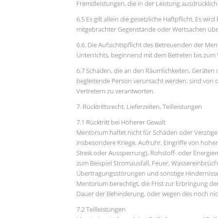
Fremdleistungen, die in der Leistung ausdrücklich
6.5 Es gilt allein die gesetzliche Haftpflicht. Es 
mitgebrachter Gegenstände oder Wertsachen ü
6.6. Die Aufsichtspflicht des Betreuenden der Men
Unterrichts, beginnend mit dem Betreten bis zum 
6.7 Schäden, die an den Räumlichkeiten, Geräten
begleitende Person verursacht werden, sind von 
Vertretern zu verantworten.
7. Rücktrittsrecht, Lieferzeiten, Teilleistungen
7.1 Rücktritt bei Höherer Gewalt
Mentorium haftet nicht für Schäden oder Verzöge
insbesondere Kriege, Aufruhr, Eingriffe von ho
Streik oder Aussperrung), Rohstoff- oder Energi
zum Beispiel Stromausfall, Feuer, Wassereinbrüch
Übertragungsstörungen und sonstige Hindernisse, 
Mentorium berechtigt, die Frist zur Erbringung d
Dauer der Behinderung, oder wegen des noch nicht
7.2 Teilleistungen