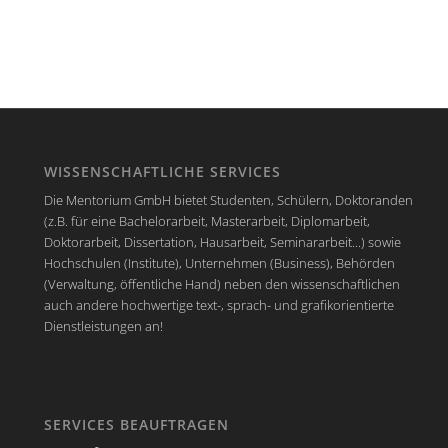
WISSENSCHAFTLICHE SERVICES
Die Mentorium GmbH bietet Studenten, Schülern, Doktoranden
(z.B. für eine Bachelorarbeit, Masterarbeit, Diplomarbeit,
Doktorarbeit, Dissertation, Hausarbeit, Seminararbeit...) sowie
Hochschulen (Institute), Unternehmen (Business), Behörden
(Verwaltung, öffentliche Hand) neben den wissenschaftlichen
auch andere hochwertige text-, sprach- und grafikorientierte
Dienstleistungen an!
SERVICES BEAUFTRAGEN