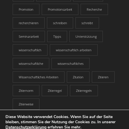
Promotion
Promotionsarbeit
Recherche
recherchieren
schreiben
schreibt
Seminararbeit
Tipps
Unterstützung
wissenschaftlich
wissenschaftlich arbeiten
wissenschaftliche
wissenschaftliches
Wissenschaftliches Arbeiten
Zitation
Zitieren
Zitiernorm
Zitierregel
Zitierregeln
Zitierweise
Diese Website verwendet Cookies. Wenn Sie auf der Seite
bleiben, stimmen Sie der Nutzung der Cookies zu. In unserer
© Copyright - Express-Korrektur.de/.ch/.at - ein Service der Mentorium
Datenschutzerklärung
erfahren Sie mehr.