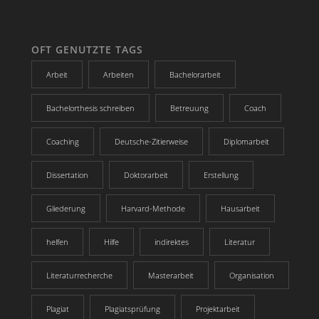
OFT GENUTZTE TAGS
Arbeit
Arbeiten
Bachelorarbeit
Bachelorthesis schreiben
Betreuung
Coach
Coaching
Deutsche-Zitierweise
Diplomarbeit
Dissertation
Doktorarbeit
Erstellung
Gliederung
Harvard-Methode
Hausarbeit
helfen
Hilfe
indirektes
Literatur
Literaturrecherche
Masterarbeit
Organisation
Plagiat
Plagiatsprüfung
Projektarbeit