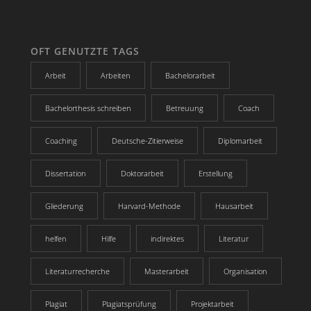
OFT GENUTZTE TAGS
Arbeit
Arbeiten
Bachelorarbeit
Bachelorthesis schreiben
Betreuung
Coach
Coaching
Deutsche-Zitierweise
Diplomarbeit
Dissertation
Doktorarbeit
Erstellung
Gliederung
Harvard-Methode
Hausarbeit
helfen
Hilfe
indirektes
Literatur
Literaturrecherche
Masterarbeit
Organisation
Plagiat
Plagiatsprüfung
Projektarbeit