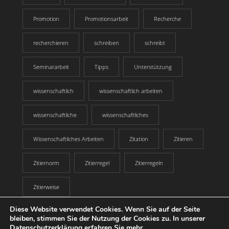
Promotion
Promotionsarbeit
Recherche
recherchieren
schreiben
schreibt
Seminararbeit
Tipps
Unterstützung
wissenschaftlich
wissenschaftlich arbeiten
wissenschaftliche
wissenschaftliches
Wissenschaftliches Arbeiten
Zitation
Zitieren
Zitiernorm
Zitierregel
Zitierregeln
Zitierweise
Diese Website verwendet Cookies. Wenn Sie auf der Seite
bleiben, stimmen Sie der Nutzung der Cookies zu. In unserer
© Copyright - Express-Korrektur.de/.ch/.at - ein Service der Mentorium
Datenschutzerklärung
erfahren Sie mehr.