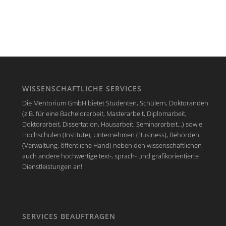
WISSENSCHAFTLICHE SERVICES
Die Mentorium GmbH bietet Studenten, Schülern, Doktoranden
(z.B. für eine Bachelorarbeit, Masterarbeit, Diplomarbeit,
Doktorarbeit, Dissertation, Hausarbeit, Seminararbeit...) sowie
Hochschulen (Institute), Unternehmen (Business), Behörden
(Verwaltung, öffentliche Hand) neben den wissenschaftlichen
auch andere hochwertige text-, sprach- und grafikorientierte
Dienstleistungen an!
SERVICES BEAUFTRAGEN