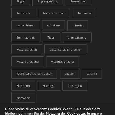
Plagiat
Plagiatsprüfung
Projektarbeit
Promotion
Promotionsarbeit
Recherche
recherchieren
schreiben
schreibt
Seminararbeit
Tipps
Unterstützung
wissenschaftlich
wissenschaftlich arbeiten
wissenschaftliche
wissenschaftliches
Wissenschaftliches Arbeiten
Zitation
Zitieren
Zitiernorm
Zitierregel
Zitierregeln
Zitierweise
Diese Website verwendet Cookies. Wenn Sie auf der Seite
bleiben, stimmen Sie der Nutzung der Cookies zu. In unserer