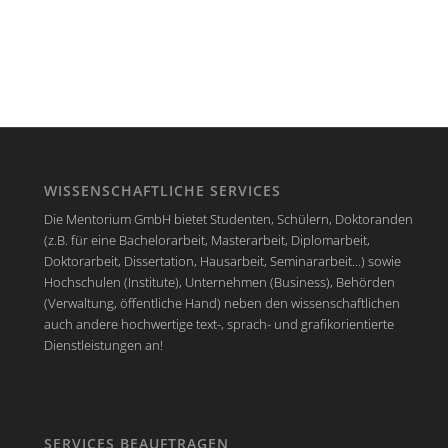
WISSENSCHAFTLICHE SERVICES
Die Mentorium GmbH bietet Studenten, Schülern, Doktoranden
(z.B. für eine Bachelorarbeit, Masterarbeit, Diplomarbeit,
Doktorarbeit, Dissertation, Hausarbeit, Seminararbeit...) sowie
Hochschulen (Institute), Unternehmen (Business), Behörden
(Verwaltung, öffentliche Hand) neben den wissenschaftlichen
auch andere hochwertige text-, sprach- und grafikorientierte
Dienstleistungen an!
SERVICES BEAUFTRAGEN