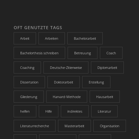
OFT GENUTZTE TAGS
Arbeit
Arbeiten
Bachelorarbeit
Bachelorthesis schreiben
Betreuung
Coach
Coaching
Deutsche-Zitierweise
Diplomarbeit
Dissertation
Doktorarbeit
Erstellung
Gliederung
Harvard-Methode
Hausarbeit
helfen
Hilfe
indirektes
Literatur
Literaturrecherche
Masterarbeit
Organisation