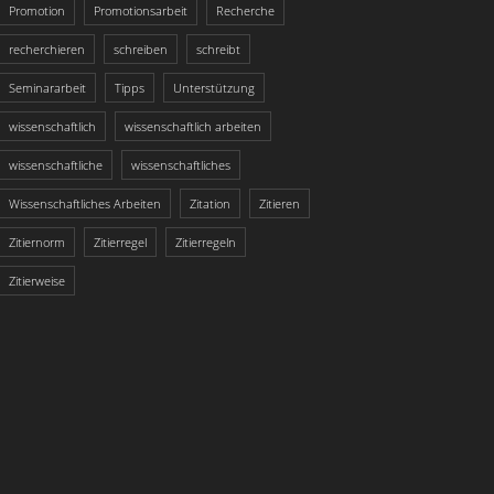
Promotion
Promotionsarbeit
Recherche
recherchieren
schreiben
schreibt
Seminararbeit
Tipps
Unterstützung
wissenschaftlich
wissenschaftlich arbeiten
wissenschaftliche
wissenschaftliches
Wissenschaftliches Arbeiten
Zitation
Zitieren
Zitiernorm
Zitierregel
Zitierregeln
Zitierweise