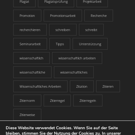
Plagiat
Plagiatsprüfung
Projektarbeit
Promotion
Promotionsarbeit
Recherche
recherchieren
schreiben
schreibt
Seminararbeit
Tipps
Unterstützung
wissenschaftlich
wissenschaftlich arbeiten
wissenschaftliche
wissenschaftliches
Wissenschaftliches Arbeiten
Zitation
Zitieren
Zitiernorm
Zitierregel
Zitierregeln
Zitierweise
Diese Website verwendet Cookies. Wenn Sie auf der Seite
bleiben, stimmen Sie der Nutzung der Cookies zu. In unserer