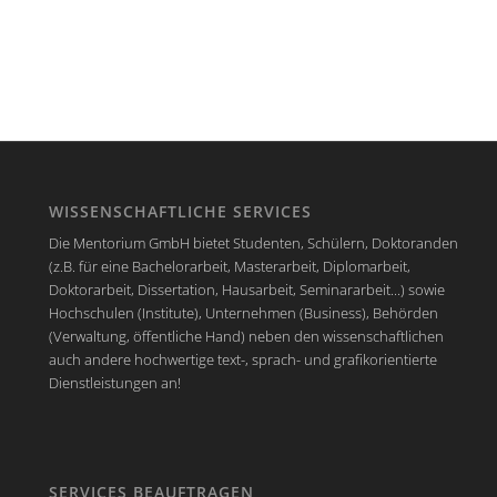
WISSENSCHAFTLICHE SERVICES
Die Mentorium GmbH bietet Studenten, Schülern, Doktoranden
(z.B. für eine Bachelorarbeit, Masterarbeit, Diplomarbeit,
Doktorarbeit, Dissertation, Hausarbeit, Seminararbeit...) sowie
Hochschulen (Institute), Unternehmen (Business), Behörden
(Verwaltung, öffentliche Hand) neben den wissenschaftlichen
auch andere hochwertige text-, sprach- und grafikorientierte
Dienstleistungen an!
SERVICES BEAUFTRAGEN