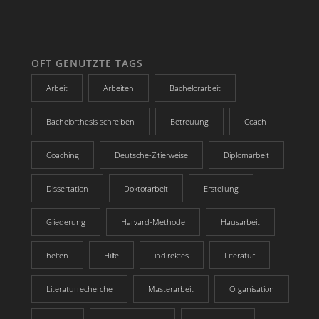
OFT GENUTZTE TAGS
Arbeit
Arbeiten
Bachelorarbeit
Bachelorthesis schreiben
Betreuung
Coach
Coaching
Deutsche-Zitierweise
Diplomarbeit
Dissertation
Doktorarbeit
Erstellung
Gliederung
Harvard-Methode
Hausarbeit
helfen
Hilfe
indirektes
Literatur
Literaturrecherche
Masterarbeit
Organisation