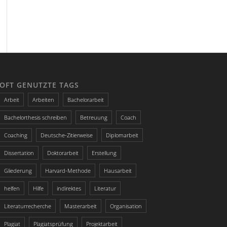
OFT GENUTZTE TAGS
Arbeit
Arbeiten
Bachelorarbeit
Bachelorthesis schreiben
Betreuung
Coach
Coaching
Deutsche-Zitierweise
Diplomarbeit
Dissertation
Doktorarbeit
Erstellung
Gliederung
Harvard-Methode
Hausarbeit
helfen
Hilfe
indirektes
Literatur
Literaturrecherche
Masterarbeit
Organisation
Plagiat
Plagiatsprüfung
Projektarbeit