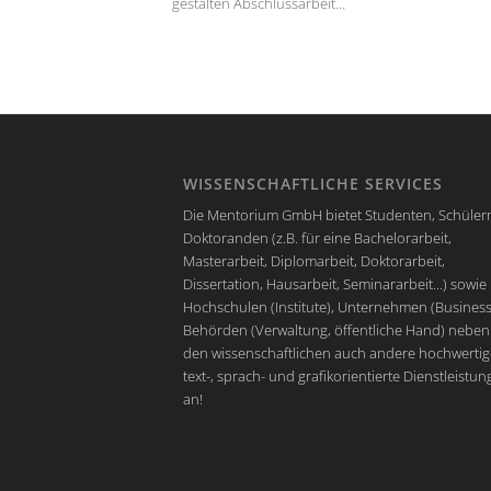
gestalten Abschlussarbeit…
WISSENSCHAFTLICHE SERVICES
Die Mentorium GmbH bietet Studenten, Schüler
Doktoranden (z.B. für eine Bachelorarbeit,
Masterarbeit, Diplomarbeit, Doktorarbeit,
Dissertation, Hausarbeit, Seminararbeit...) sowie
Hochschulen (Institute), Unternehmen (Business
Behörden (Verwaltung, öffentliche Hand) neben
den wissenschaftlichen auch andere hochwertig
text-, sprach- und grafikorientierte Dienstleistu
an!