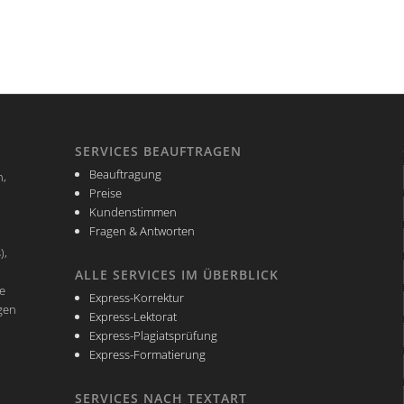
SERVICES BEAUFTRAGEN
Beauftragung
n,
Preise
Kundenstimmen
Fragen & Antworten
),
ALLE SERVICES IM ÜBERBLICK
e
Express-Korrektur
ngen
Express-Lektorat
Express-Plagiatsprüfung
Express-Formatierung
SERVICES NACH TEXTART