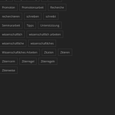
Promotion
Promotionsarbeit
Recherche
recherchieren
schreiben
schreibt
Seminararbeit
Tipps
Unterstützung
wissenschaftlich
wissenschaftlich arbeiten
wissenschaftliche
wissenschaftliches
Wissenschaftliches Arbeiten
Zitation
Zitieren
Zitiernorm
Zitierregel
Zitierregeln
Zitierweise