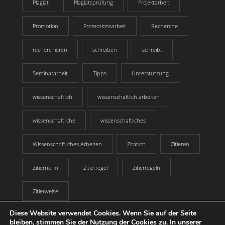
Plagiat
Plagiatsprüfung
Projektarbeit
Promotion
Promotionsarbeit
Recherche
recherchieren
schreiben
schreibt
Seminararbeit
Tipps
Unterstützung
wissenschaftlich
wissenschaftlich arbeiten
wissenschaftliche
wissenschaftliches
Wissenschaftliches Arbeiten
Zitation
Zitieren
Zitiernorm
Zitierregel
Zitierregeln
Zitierweise
Diese Website verwendet Cookies. Wenn Sie auf der Seite
bleiben, stimmen Sie der Nutzung der Cookies zu. In unserer