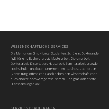
WISSENSCHAFTLICHE SERVICES
Die Mentorium GmbH bietet Studenten, Schülern, Doktoranden
(z.B. für eine Bachelorarbeit, Masterarbeit, Diplomarbeit,
Doktorarbeit, Dissertation, Hausarbeit, Seminararbeit...) sowie
Hochschulen (Institute), Unternehmen (Business), Behörden
(Verwaltung, öffentliche Hand) neben den wissenschaftlichen
auch andere hochwertige text-, sprach- und grafikorientierte
Dienstleistungen an!
SERVICES BEAUFTRAGEN