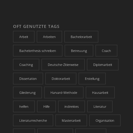
OFT GENUTZTE TAGS
Arbeit
Arbeiten
Bachelorarbeit
Bachelorthesis schreiben
Betreuung
Coach
Coaching
Deutsche-Zitierweise
Diplomarbeit
Dissertation
Doktorarbeit
Erstellung
Gliederung
Harvard-Methode
Hausarbeit
helfen
Hilfe
indirektes
Literatur
Literaturrecherche
Masterarbeit
Organisation